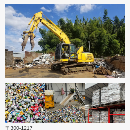
〒300-1217